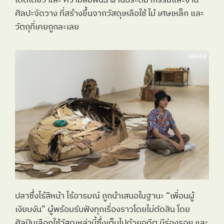
โดดเดี่ยว และ ความสัมพันธ์ ผ่านประติมากรรมและงาน
ศิลปะจัดวาง ที่สร้างขึ้นจากวัสดุเหลือใช้ ไม้ เศษเหล็ก และ
วัตถุที่เคยถูกละเลย 
ปลาซึ่งไร้สีหน้า ไร้อารมณ์ ถูกนำเสนอในฐานะ “เพื่อนผู้
เงียบงัน” ผู้พร้อมรับฟังทุกเรื่องราวโดยไม่ตัดสิน โดย
ศิลปินเลือกใช้วัสดุเหล่านี้ซึ่งเต็มไปด้วยอดีต มีร่องรอย และ