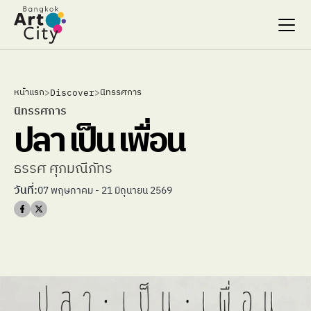
Select Language
Select Language
หน้าแรก
นิทรรศการ
>
Discover
>
Search…
Search…
นิทรรศการ
ปลา เป็น เพื่อน
discover
discover
exhibitions
exhibitions
stages & screenings
stages & screenings
ธรรศ ศุภมณีภัทร
festivals & events
festivals & events
วันที่:
07 พฤษภาคม - 21 มิถุนายน 2569
BAC Passport
BAC Passport
inspiration
inspiration