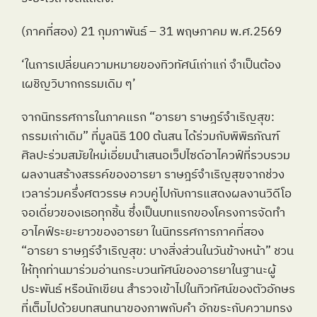
(ภาคที่สอง) 21 กุมภาพันธ์ – 31 พฤษภาคม พ.ศ.2569
‘ในการเปลี่ยนความหมายของทิวทัศน์เก่าแก่ จำเป็นต้อง
เผชิญวิบากกรรมเดิม ๆ’ 
จากนิทรรศการในภาคแรก “อารยา ราษฎร์จำเริญสุข: 
กรรมเก่าเดิม” ที่มูลนิธิ 100 ต้นสน ได้ร่วมกับพิพิธภัณฑ์
ศิลปะร่วมสมัยใหม่เอี่ยมนำเสนอเว็ปไซด์อาไควฟ์ที่รวบรวม
ผลงานสร้างสรรค์ของอารยา ราษฎร์จำเริญสุขจากช่วง
เวลาร่วมครึ่งศตวรรษ ควบคู่ไปกับการแสดงผลงานวิดีโอ
จอเดี่ยวของเธอทุกชิ้น ซึ่งเป็นบทแรกของโครงการจัดทำ
อาไคฟ์ระยะยาวของอารยา ในนิทรรศการภาคที่สอง 
“อารยา ราษฎร์จำเริญสุข: บางสิ่งส่วนในวันข้างหน้า” ชวน
ให้ทุกท่านมาร่วมอ่านกระบวนทัศน์ของอารยาในฐานะผู้
ประพันธ์ หรือนักเขียน สำรวจเข้าไปในทิวทัศน์ของตัวอักษร
ที่เต็มไปด้วยบทสนทนาของภาพกับคำ อักขระกับความทรง