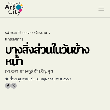
Select Language
Select Language
หน้าแรก
นิทรรศการ
>
Discover
>
Search…
Search…
นิทรรศการ
บางสิ่งส่วนในวันข้าง
discover
discover
exhibitions
exhibitions
หน้า 
stages & screenings
stages & screenings
festivals & events
festivals & events
BAC Passport
BAC Passport
อารยา ราษฎร์จำเริญสุข
inspiration
inspiration
วันที่:
21 กุมภาพันธ์ – 31 พฤษภาคม พ.ศ.2569