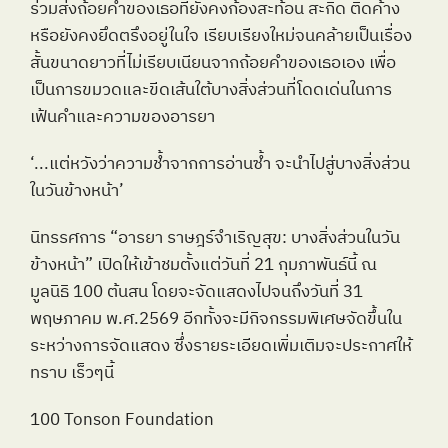
ร่วมส่งถ้อยคำของเธอที่ยังคงก้องสะท้อน สะกิด ติดค้าง
หรือยังคงยึดตรึงอยู่ในใจ เรียบเรียงใหม่จนคล้ายเป็นเรื่อง
สั้นขนาดยาวที่ไม่เรียบเนียนจากถ้อยคำของเธอเอง เพื่อ
เป็นการขมวดและขีดเส้นใต้บางสิ่งส่วนที่โดดเด่นในการ
เฟ้นคำและความของอารยา
‘...แต่หวังว่าความช้ำจากการอ่านซ้ำ จะนำไปสู่บางสิ่งส่วน
ในวันข้างหน้า’
นิทรรศการ “อารยา ราษฎร์จำเริญสุข: บางสิ่งส่วนในวัน
ข้างหน้า” เปิดให้เข้าชมตั้งแต่วันที่ 21 กุมภาพันธ์นี้ ณ 
มูลนิธิ 100 ต้นสน โดยจะจัดแสดงไปจนถึงวันที่ 31 
พฤษภาคม พ.ศ.2569 อีกทั้งจะมีกิจกรรมพิเศษจัดขึ้นใน
ระหว่างการจัดแสดง ซึ่งรายระเอียดเพิ่มเติมจะประกาศให้
ทราบ เร็วๆนี้
100 Tonson Foundation