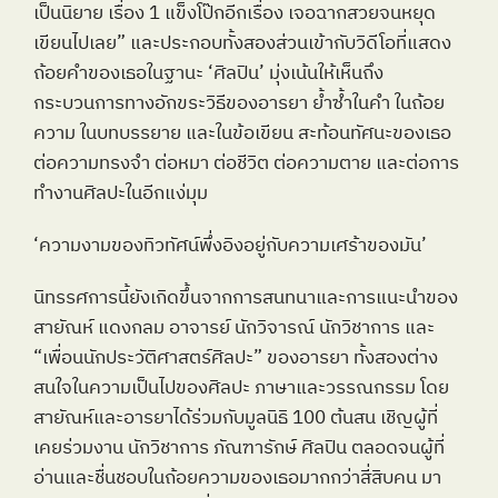
เป็นนิยาย เรื่อง 1 แข็งโป๊กอีกเรื่อง เจอฉากสวยจนหยุด
เขียนไปเลย” และประกอบทั้งสองส่วนเข้ากับวิดีโอที่แสดง
ถ้อยคำของเธอในฐานะ ‘ศิลปิน’ มุ่งเน้นให้เห็นถึง
กระบวนการทางอักขระวิธีของอารยา ย้ำซ้ำในคำ ในถ้อย
ความ ในบทบรรยาย และในข้อเขียน สะท้อนทัศนะของเธอ
ต่อความทรงจำ ต่อหมา ต่อชีวิต ต่อความตาย และต่อการ
ทำงานศิลปะในอีกแง่มุม
‘ความงามของทิวทัศน์พึ่งอิงอยู่กับความเศร้าของมัน’
นิทรรศการนี้ยังเกิดขึ้นจากการสนทนาและการแนะนำของ
สายัณห์ แดงกลม อาจารย์ นักวิจารณ์ นักวิชาการ และ 
“เพื่อนนักประวัติศาสตร์ศิลปะ” ของอารยา ทั้งสองต่าง
สนใจในความเป็นไปของศิลปะ ภาษาและวรรณกรรม โดย
สายัณห์และอารยาได้ร่วมกับมูลนิธิ 100 ต้นสน เชิญผู้ที่
เคยร่วมงาน นักวิชาการ ภัณฑารักษ์ ศิลปิน ตลอดจนผู้ที่
อ่านและชื่นชอบในถ้อยความของเธอมากกว่าสี่สิบคน มา