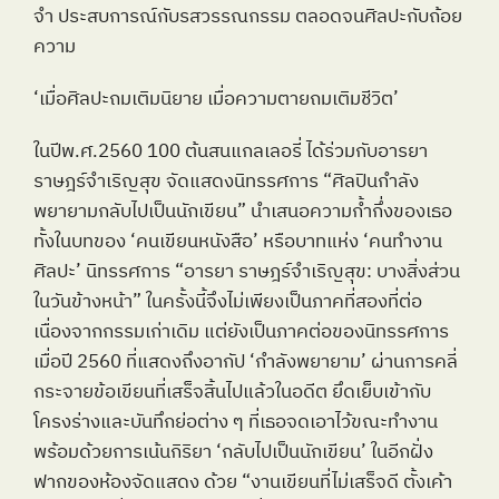
จำ ประสบการณ์กับรสวรรณกรรม ตลอดจนศิลปะกับถ้อย
ความ
‘เมื่อศิลปะถมเติมนิยาย เมื่อความตายถมเติมชีวิต’
ในปีพ.ศ.2560 100 ต้นสนแกลเลอรี่ ได้ร่วมกับอารยา 
ราษฎร์จำเริญสุข จัดแสดงนิทรรศการ “ศิลปินกำลัง
พยายามกลับไปเป็นนักเขียน” นำเสนอความก้ำกึ่งของเธอ
ทั้งในบทของ ‘คนเขียนหนังสือ’ หรือบาทแห่ง ‘คนทำงาน
ศิลปะ’ นิทรรศการ “อารยา ราษฎร์จำเริญสุข: บางสิ่งส่วน
ในวันข้างหน้า” ในครั้งนี้จึงไม่เพียงเป็นภาคที่สองที่ต่อ
เนื่องจากกรรมเก่าเดิม แต่ยังเป็นภาคต่อของนิทรรศการ
เมื่อปี 2560 ที่แสดงถึงอากัป ‘กำลังพยายาม’ ผ่านการคลี่
กระจายข้อเขียนที่เสร็จสิ้นไปแล้วในอดีต ยึดเย็บเข้ากับ
โครงร่างและบันทึกย่อต่าง ๆ ที่เธอจดเอาไว้ขณะทำงาน 
พร้อมด้วยการเน้นกิริยา ‘กลับไปเป็นนักเขียน’ ในอีกฝั่ง
ฟากของห้องจัดแสดง ด้วย “งานเขียนที่ไม่เสร็จดี ตั้งเค้า