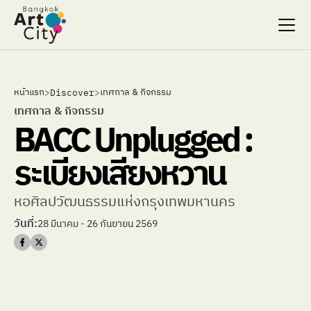
Select Language
Select Language
หน้าแรก
เทศกาล & กิจกรรม
>
Discover
>
Search…
Search…
เทศกาล & กิจกรรม
BACC Unplugged : 
discover
discover
exhibitions
exhibitions
ระเบียงเสียงหวาน
stages & screenings
stages & screenings
festivals & events
festivals & events
BAC Passport
BAC Passport
หอศิลปวัฒนธรรมแห่งกรุงเทพมหานคร
inspiration
inspiration
วันที่:
28 มีนาคม - 26 กันยายน 2569