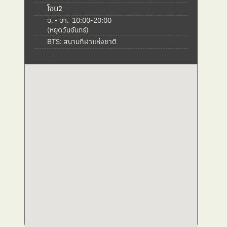
โซน
2
อ. - อา.  10:00-20:00

(หยุดวันจันทร์)
BTS: สนามกีฬาแห่งชาติ
-