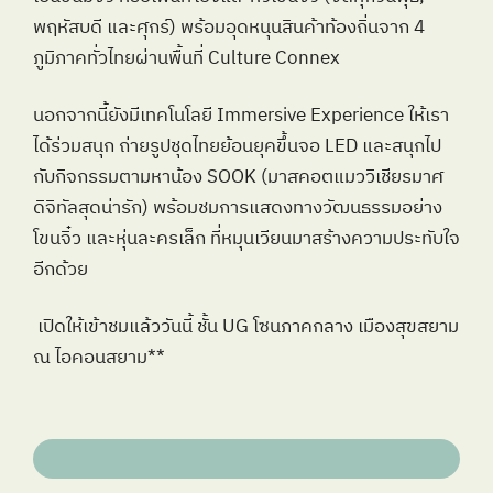
พฤหัสบดี และศุกร์) พร้อมอุดหนุนสินค้าท้องถิ่นจาก 4 
ภูมิภาคทั่วไทยผ่านพื้นที่ Culture Connex
นอกจากนี้ยังมีเทคโนโลยี Immersive Experience ให้เรา
ได้ร่วมสนุก ถ่ายรูปชุดไทยย้อนยุคขึ้นจอ LED และสนุกไป
กับกิจกรรมตามหาน้อง SOOK (มาสคอตแมววิเชียรมาศ
ดิจิทัลสุดน่ารัก) พร้อมชมการแสดงทางวัฒนธรรมอย่าง 
โขนจิ๋ว และหุ่นละครเล็ก ที่หมุนเวียนมาสร้างความประทับใจ
อีกด้วย
 เปิดให้เข้าชมแล้ววันนี้ ชั้น UG โซนภาคกลาง เมืองสุขสยาม 
ณ ไอคอนสยาม**