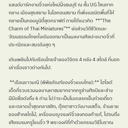
แลนด์มาร์คงานจิ๋วแห่งใหม่ฝั่งธนบุรี ณ ชั้น UG โซนภาค
กลาง เมืองสุขสยาม ในไอคอนสยาม ที่เพิ่งเนรมิตพื้นที่ให้
กลายเป็นคอมมูนิตี้สุดคราฟต์ ภายใต้แนวคิด  **“The 
Charm of Thai Miniatures”** ย่อส่วนวิถีชีวิตและ
วัฒนธรรมไทยดั้งเดิมออกมาเป็นผลงานศิลปะขนาดจิ๋วที่
ประณีตและสมจริงสุด ๆ
เดินเพลินไปกับเรือนไทยจำลองวิจิตร 4 หลัง 4 สไตล์ ที่บอก
เล่าเรื่องราวต่างกันไป:
 **เรือนขาวมณี (พิพิธภัณฑ์ของจิ๋วแบบไทย):** ไฮไลต์
เด็ดที่รวบรวมผลงานหาชมยากจากครูช่างศิลป์และช่าง
ฝีมือชื่อดังถึง 6 ท่าน ไม่ว่าจะเป็นโมเดลรถเข็นก๋วยเตี๋ยว
และตลาดน้ำสุดคลาสสิก, ตุ๊กตาชาววังบางเสด็จ, ร้านขาย
ของชำกลไกไม้, เครื่องเบญจรงค์จิ๋วลงทองคำแท้, ไปจนถึง
เศียรบรมครูโขนจิ๋ว 9 พระองค์ที่ทำด้วยกรรมวิธีโบราณ