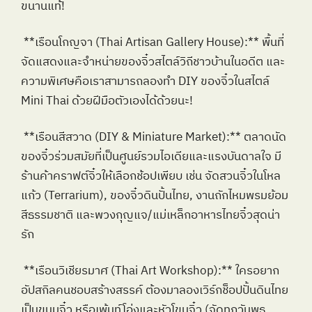
ขนานแท้!
 **เรือนโกญจา (Thai Artisan Gallery House):** พื้นที่
จัดแสดงและจำหน่ายของจิ๋วสไตล์วิถีชาวบ้านในอดีต และ
ความพิเศษคือเราสามารถลองทำ DIY ของจิ๋วในสไตล์ 
Mini Thai ด้วยฝีมือตัวเองได้ด้วยนะ!
 **เรือนสีสวาด (DIY & Miniature Market):** ตลาดนัด
ของจิ๋วร่วมสมัยที่เป็นศูนย์รวมไอเดียและแรงบันดาลใจ มี
ร้านค้าคราฟต์จิ๋วให้เลือกช้อปเพียบ เช่น จัดสวนจิ๋วในโหล
แก้ว (Terrarium), ของจิ๋วดินปั้นไทย, งานถักไหมพรมย้อม
สีธรรมชาติ และพวงกุญแจ/แม่เหล็กอาหารไทยจิ๋วสุดน่า
รัก
 **เรือนวิเชียรมาศ (Thai Art Workshop):** ใครอยาก
อัปสกิลคนชอบสร้างสรรค์ ต้องมาลองเวิร์กช็อปปั้นดินไทย
เป็นขนมจิ๋ว หรือเพ้นท์โอ่งและหัวโขนจิ๋ว (จัดทุกวันพุธ, 