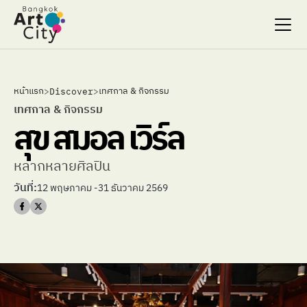
Select Language
Select Language
หน้าแรก
เทศกาล & กิจกรรม
>
Discover
>
Search…
Search…
เทศกาล & กิจกรรม
สุข สมอล เวิร์ล
discover
discover
exhibitions
exhibitions
stages & screenings
stages & screenings
หลากหลายศิลปิน
festivals & events
festivals & events
วันที่:
12 พฤษภาคม -31 ธันวาคม 2569
BAC Passport
BAC Passport
inspiration
inspiration